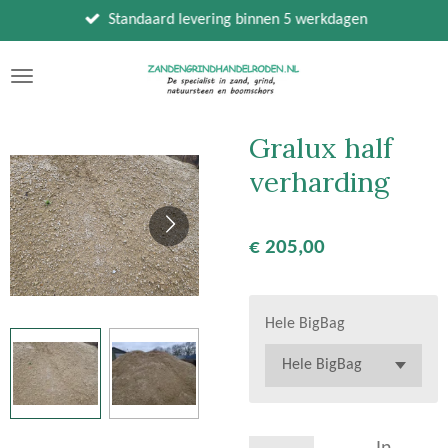
Ga
Standaard levering binnen 5 werkdagen
direct
naar
de
hoofdinhoud
Gralux half
verharding
€ 205,00
Hele BigBag