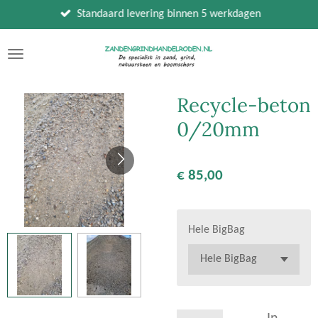
Ga
Standaard levering binnen 5 werkdagen
direct
naar
de
hoofdinhoud
Recycle-beton
0/20mm
€ 85,00
Hele BigBag