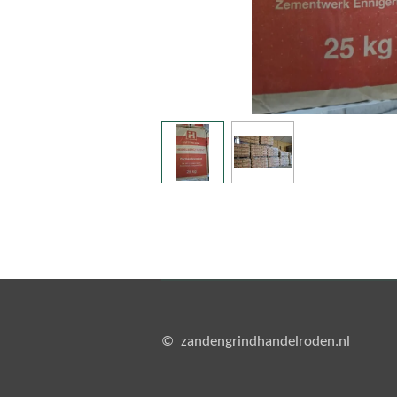
© zandengrindhandelroden.nl