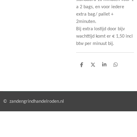
a 2 bags, en voor iedere
extra bag/ pallet +
2minuten.
Bij extra lostijd door bijv
wachttijd komt er € 1,50 incl
btw per minuut bij.
D
D
S
D
e
e
h
e
l
e
a
l
e
l
r
e
n
e
n
© zandengrindhandelroden.nl