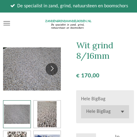
Ga
De specialist in zand, grind, natuursteen en boomschors
direct
naar
de
hoofdinhoud
Wit grind
8/16mm
€ 170,00
Hele BigBag