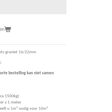
en
hots graniet 16/22mm
:
torte bestelling kan niet samen
 ca 1500kg)
er x 1 meter
heeft u 1m³ nodig voor 10m²