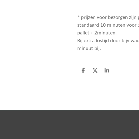
* prijzen voor bezorgen zijn
standaard 10 minuten voor 1
pallet + 2minuten.
Bij extra lostijd door bijv wa
minuut bij.
D
D
S
e
e
h
l
e
a
e
l
r
n
e