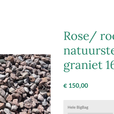
Rose/ ro
natuurst
graniet 
€ 150,00
Hele BigBag