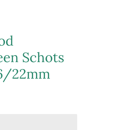
od
een Schots
16/22mm