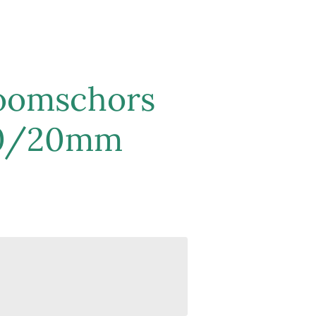
oomschors
10/20mm