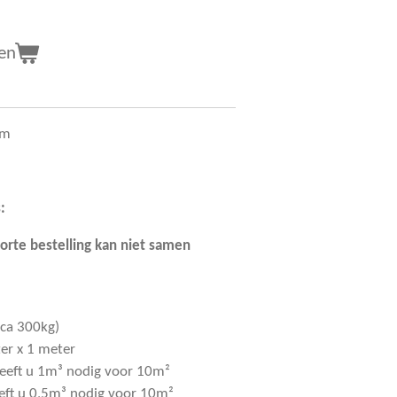
en
mm
:
torte bestelling kan niet samen
 ca 300kg)
er x 1 meter
heeft u 1m³ nodig voor 10m²
eeft u 0,5m³ nodig voor 10m²