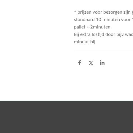
* prijzen voor bezorgen zijn
standaard 10 minuten voor 1
pallet + 2minuten.
Bij extra lostijd door bijv wa
minuut bij.
D
D
S
e
e
h
l
e
a
e
l
r
n
e