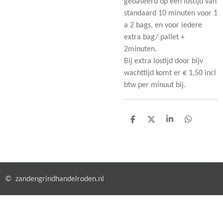
gebaseerd op een lostijd van
standaard 10 minuten voor 1
a 2 bags, en voor iedere
extra bag/ pallet +
2minuten.
Bij extra lostijd door bijv
wachttijd komt er € 1,50 incl
btw per minuut bij.
D
D
S
D
e
e
h
e
l
e
a
l
e
l
r
e
n
e
n
© zandengrindhandelroden.nl