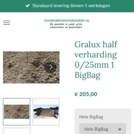
Ga
Standaard levering binnen 5 werkdagen
direct
naar
de
hoofdinhoud
Gralux half
verharding
0/25mm 1
BigBag
€ 205,00
Hele BigBag